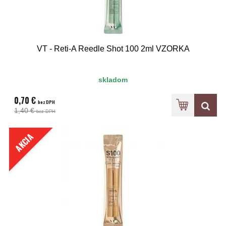
VT - Reti-A Reedle Shot 100 2ml VZORKA
skladom
0,70 €
bez DPH
1,40 €
bez DPH
AKCIA