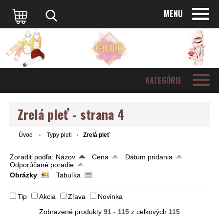
MENU
KATEGÓRIE
Zrelá pleť - strana 4
Úvod
Typy pleti
Zrelá pleť
Zoradiť podľa:
Názov
Cena
Dátum pridania
Odporúčané poradie
Obrázky
Tabuľka
Tip
Akcia
Zľava
Novinka
Zobrazené produkty
91 - 115
z celkových
115