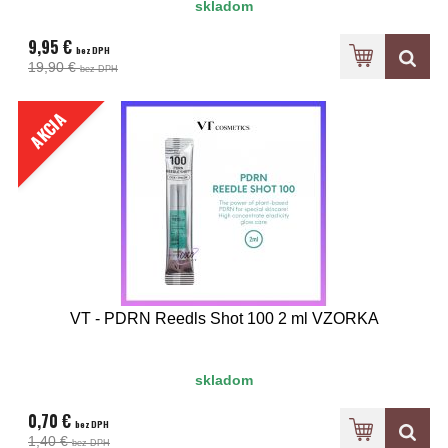
skladom
9,95 €
bez DPH
19,90 €
bez DPH
AKCIA
VT - PDRN Reedls Shot 100 2 ml VZORKA
skladom
0,70 €
bez DPH
1,40 €
bez DPH