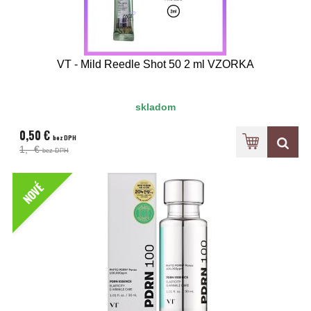
VT - Mild Reedle Shot 50 2 ml VZORKA
skladom
0,50 €
bez DPH
1,- €
bez DPH
NOVÉ