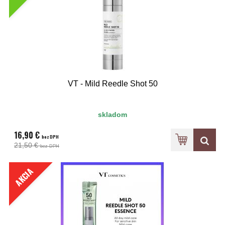
VT - Mild Reedle Shot 50
skladom
16,90 €
bez DPH
21,50 €
bez DPH
AKCIA