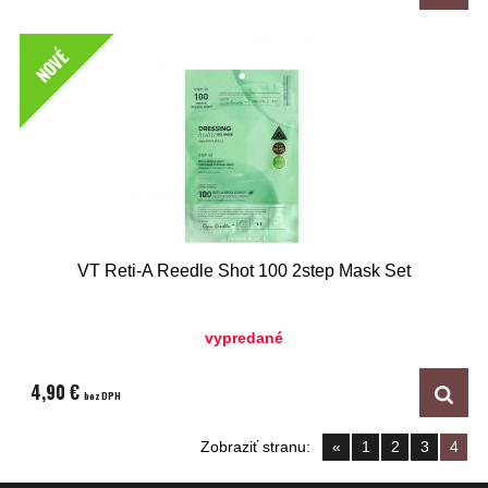
NOVÉ
VT Reti-A Reedle Shot 100 2step Mask Set
vypredané
4,90 €
bez DPH
Zobraziť stranu:
«
1
2
3
4