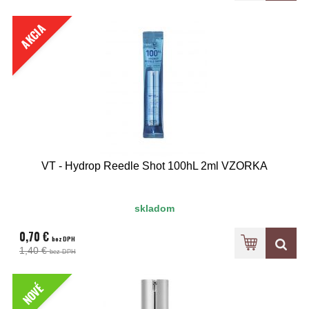
AKCIA
VT - Hydrop Reedle Shot 100hL 2ml VZORKA
skladom
0,70 €
bez DPH
1,40 €
bez DPH
NOVÉ