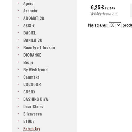
Apieu
6,25 €
bez DPH
Arencia
12,50 €
bez DPH
AROMATICA
AXIS-Y
Na stranu:
produ
BACIEL
BANILA CO
Beauty of Joseon
BIODANCE
Biore
By Wishtrend
Canmake
COCODOR
COSRX
DASHING DIVA
Dear Klairs
Elizavecca
ETUDE
Farmstay