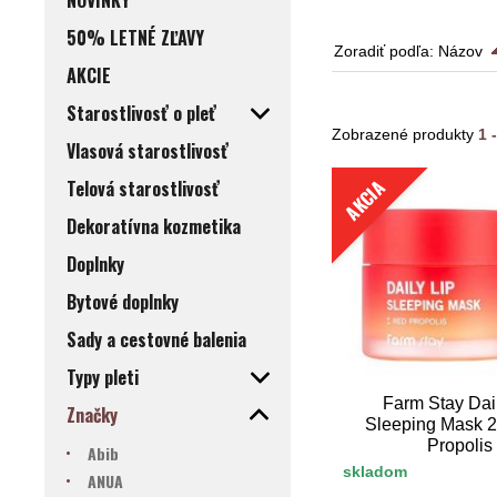
NOVINKY
50% LETNÉ ZĽAVY
Zoradiť podľa:
Názov
AKCIE
Starostlivosť o pleť
Zobrazené produkty
1 
Vlasová starostlivosť
AKCIA
Telová starostlivosť
Dekoratívna kozmetika
Doplnky
Bytové doplnky
Sady a cestovné balenia
Typy pleti
Farm Stay Dail
Značky
Sleeping Mask 
Propolis
Abib
skladom
ANUA