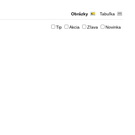
Obrázky
Tabuľka
Tip
Akcia
Zľava
Novinka