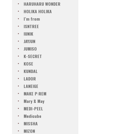
HARUHARU WONDER
HOLIKA HOLIKA
I´m from
ISNTREE
IUNIK
JAYJUN
JUMISO
K-SECRET
KOSE
KUNDAL
LADOR
LANEIGE
MAKE P:REM
Mary & May
MEDI-PEEL
Medicube
MISSHA
MIZON