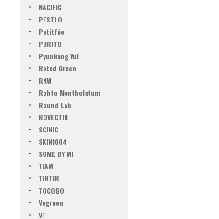
NACIFIC
PESTLO
Petitfée
PURITO
Pyunkang Yul
Rated Green
RNW
Rohto Mentholatum
Round Lab
ROVECTIN
SCINIC
SKIN1004
SOME BY MI
TIAM
TIRTIR
TOCOBO
Vegreen
VT