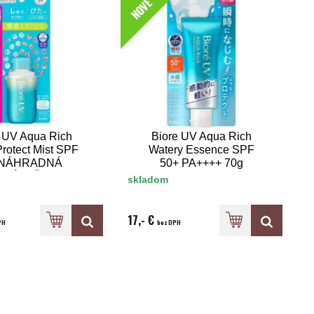
NOVÉ
 UV Aqua Rich
Biore UV Aqua Rich
rotect Mist SPF
Watery Essence SPF
 NÁHRADNÁ
50+ PA++++ 70g
NÁPLŇ
skladom
17,- €
PH
bez DPH