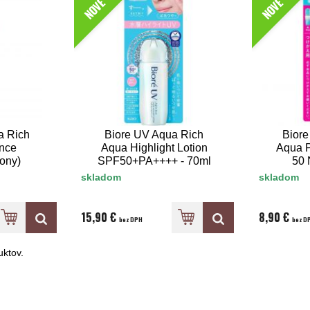
NOVÉ
NOVÉ
a Rich
Biore UV Aqua Rich
Biore
nce
Aqua Highlight Lotion
Aqua P
eony)
SPF50+PA++++ - 70ml
50
+++
skladom
skladom
15,90 €
8,90 €
bez DPH
bez D
ktov.