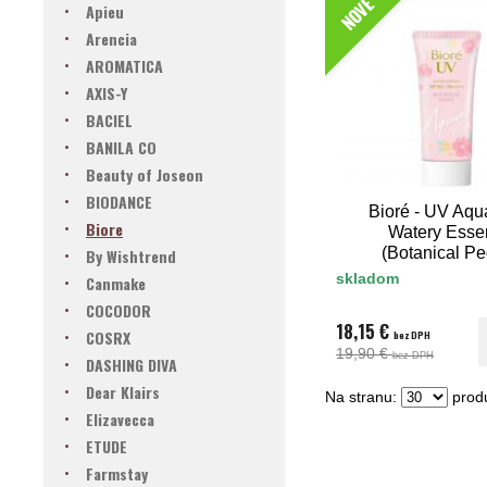
NOVÉ
Apieu
Arencia
AROMATICA
AXIS-Y
BACIEL
BANILA CO
Beauty of Joseon
BIODANCE
Bioré - UV Aqu
Biore
Watery Esse
(Botanical P
By Wishtrend
SPF50+ PA+
skladom
Canmake
COCODOR
18,15 €
COSRX
bez DPH
19,90 €
bez DPH
DASHING DIVA
Dear Klairs
Na stranu:
produ
Elizavecca
ETUDE
Farmstay