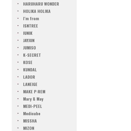
HARUHARU WONDER
HOLIKA HOLIKA
I´m from
ISNTREE
IUNIK
JAYJUN
JUMISO
K-SECRET
KOSE
KUNDAL
LADOR
LANEIGE
MAKE P:REM
Mary & May
MEDI-PEEL
Medicube
MISSHA
MIZON