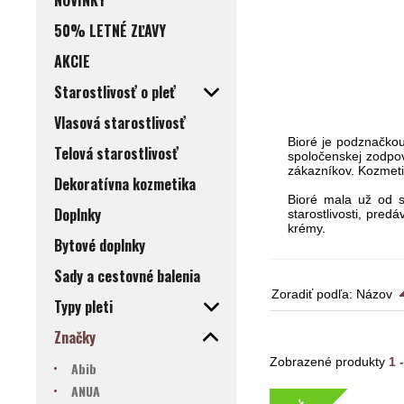
NOVINKY
50% LETNÉ ZĽAVY
AKCIE
Starostlivosť o pleť
Vlasová starostlivosť
Bioré je podznačkou
Telová starostlivosť
spoločenskej zodpov
zákazníkov.
Kozmetic
Dekoratívna kozmetika
Bioré mala už od s
Doplnky
starostlivosti, pred
krémy.
Bytové doplnky
Sady a cestovné balenia
Zoradiť podľa:
Názov
Typy pleti
Značky
Zobrazené produkty
1 
Abib
ANUA