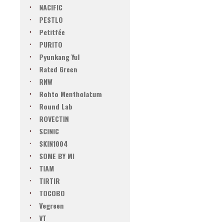
NACIFIC
PESTLO
Petitfée
PURITO
Pyunkang Yul
Rated Green
RNW
Rohto Mentholatum
Round Lab
ROVECTIN
SCINIC
SKIN1004
SOME BY MI
TIAM
TIRTIR
TOCOBO
Vegreen
VT