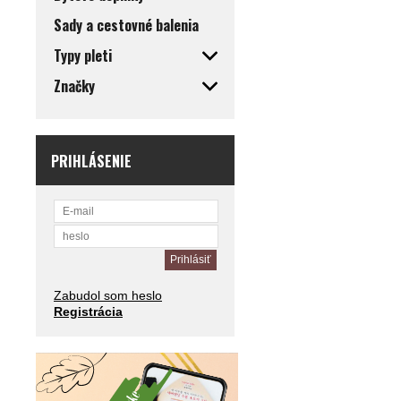
Sady a cestovné balenia
Typy pleti
Značky
PRIHLÁSENIE
Zabudol som heslo
Registrácia