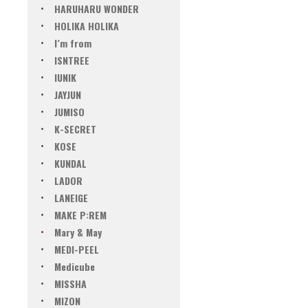
HARUHARU WONDER
HOLIKA HOLIKA
I´m from
ISNTREE
IUNIK
JAYJUN
JUMISO
K-SECRET
KOSE
KUNDAL
LADOR
LANEIGE
MAKE P:REM
Mary & May
MEDI-PEEL
Medicube
MISSHA
MIZON