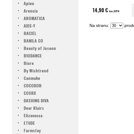
Apieu
14,90 €
Arencia
bez DPH
AROMATICA
AXIS-Y
Na stranu:
produ
BACIEL
BANILA CO
Beauty of Joseon
BIODANCE
Biore
By Wishtrend
Canmake
COCODOR
COSRX
DASHING DIVA
Dear Klairs
Elizavecca
ETUDE
Farmstay