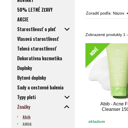
NOVINKY
50% LETNÉ ZĽAVY
Zoradiť podľa:
Názov
AKCIE
Starostlivosť o pleť
Zobrazené produkty
1 
Vlasová starostlivosť
Telová starostlivosť
NOVÉ
Dekoratívna kozmetika
Doplnky
Bytové doplnky
Sady a cestovné balenia
Typy pleti
Abib - Acne 
Značky
Cleanser 15
Abib
skladom
ANUA