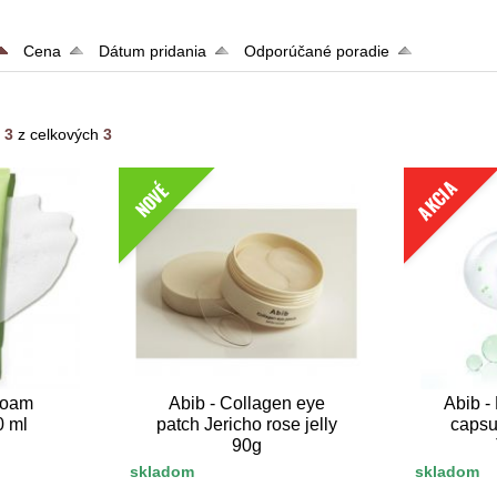
Cena
Dátum pridania
Odporúčané poradie
- 3
z celkových
3
AKCIA
NOVÉ
Foam
Abib - Collagen eye
Abib -
0 ml
patch Jericho rose jelly
capsu
90g
skladom
skladom