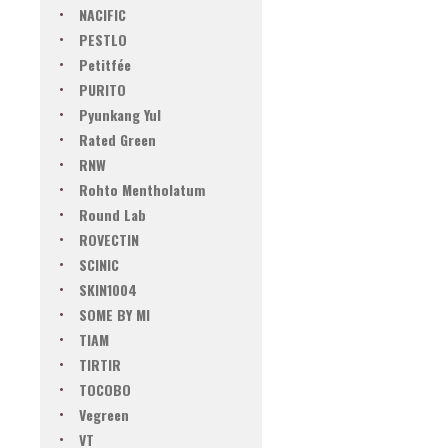
NACIFIC
PESTLO
Petitfée
PURITO
Pyunkang Yul
Rated Green
RNW
Rohto Mentholatum
Round Lab
ROVECTIN
SCINIC
SKIN1004
SOME BY MI
TIAM
TIRTIR
TOCOBO
Vegreen
VT