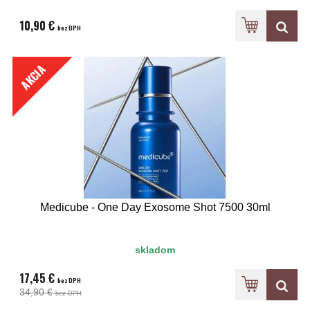
10,90 €
bez DPH
AKCIA
Medicube - One Day Exosome Shot 7500 30ml
skladom
17,45 €
bez DPH
34,90 €
bez DPH