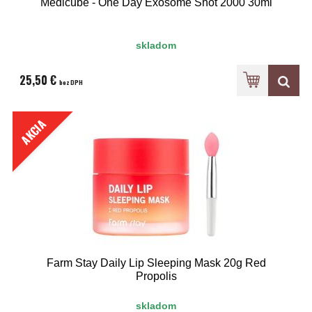
Medicube - One Day Exosome Shot 2000 30ml
skladom
25,50 €
bez DPH
AKCIA
Farm Stay Daily Lip Sleeping Mask 20g Red
Propolis
skladom