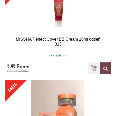
MISSHA Perfect Cover BB Cream 20ml odtieň
013
skladom
3,45 €
bez DPH
6,90 €
bez DPH
AKCIA