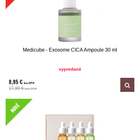
Medicube - Exosome CICA Ampoule 30 ml
vypredané
8,95 €
bez DPH
17,90 €
bez DPH
NOVÉ