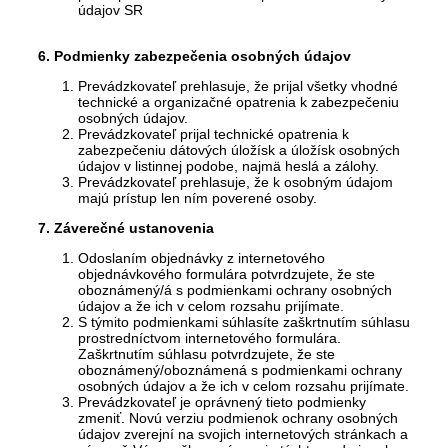
údajov SR
6. Podmienky zabezpečenia osobných údajov
Prevádzkovateľ prehlasuje, že prijal všetky vhodné
technické a organizačné opatrenia k zabezpečeniu
osobných údajov.
Prevádzkovateľ prijal technické opatrenia k
zabezpečeniu dátových úložísk a úložísk osobných
údajov v listinnej podobe, najmä heslá a zálohy.
Prevádzkovateľ prehlasuje, že k osobným údajom
majú prístup len ním poverené osoby.
7. Záverečné ustanovenia
Odoslaním objednávky z internetového
objednávkového formulára potvrdzujete, že ste
oboznámený/á s podmienkami ochrany osobných
údajov a že ich v celom rozsahu prijímate.
S týmito podmienkami súhlasíte zaškrtnutím súhlasu
prostredníctvom internetového formulára.
Zaškrtnutím súhlasu potvrdzujete, že ste
oboznámený/oboznámená s podmienkami ochrany
osobných údajov a že ich v celom rozsahu prijímate.
Prevádzkovateľ je oprávnený tieto podmienky
zmeniť. Novú verziu podmienok ochrany osobných
údajov zverejní na svojich internetových stránkach a