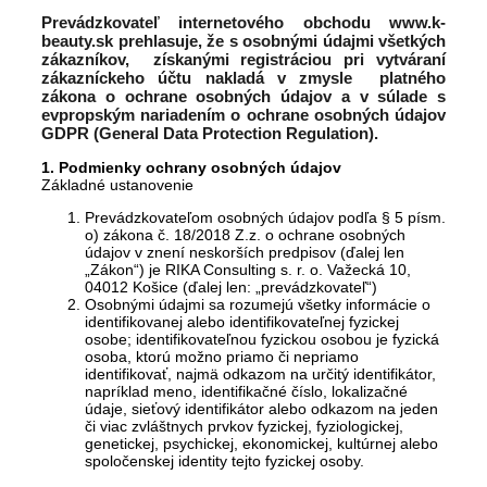
Prevádzkovateľ internetového obchodu www.k-
beauty.sk prehlasuje, že s osobnými údajmi všetkých
zákazníkov, získanými registráciou pri vytváraní
zákazníckeho účtu nakladá v zmysle platného
zákona o ochrane osobných údajov a v súlade s
evpropským nariadením o ochrane osobných údajov
GDPR (General Data Protection Regulation).
1. Podmienky ochrany osobných údajov
Základné ustanovenie
Prevádzkovateľom osobných údajov podľa § 5 písm.
o) zákona č. 18/2018 Z.z. o ochrane osobných
údajov v znení neskorších predpisov (ďalej len
„Zákon“) je RIKA Consulting s. r. o. Važecká 10,
04012 Košice (ďalej len: „prevádzkovateľ“)
Osobnými údajmi sa rozumejú všetky informácie o
identifikovanej alebo identifikovateľnej fyzickej
osobe; identifikovateľnou fyzickou osobou je fyzická
osoba, ktorú možno priamo či nepriamo
identifikovať, najmä odkazom na určitý identifikátor,
napríklad meno, identifikačné číslo, lokalizačné
údaje, sieťový identifikátor alebo odkazom na jeden
či viac zvláštnych prvkov fyzickej, fyziologickej,
genetickej, psychickej, ekonomickej, kultúrnej alebo
spoločenskej identity tejto fyzickej osoby.