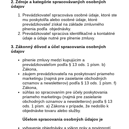
2. Zdroje a kategórie spracovávaných osobných
údajov
Prevádzkovateľ spracováva osobné údaje, ktoré ste
mu poskytol/la alebo osobné údaje, ktoré
prevádzkovateľ získal na základe zmluvného
plnenia podľa objednávky.
Prevádzkovateľ spracúva identifikačné a kontaktné
údaje a údaje nutné pre plnenie zmluvy.
3. Zákonný dôvod a účel spracovania osobných
údajov
plnenie zmluvy medzi kupujúcim a
prevádzkovateľom podľa § 13 ods. 1 písm. b)
Zákona,
záujem prevádzkovateľa na poskytovaní priameho
marketingu (najmä pre zasielanie obchodných
oznamov a newsletterov) podľa § 13 ods. 1 písm. f)
Zákona,
súhlas so spracovaním pre účely poskytovania
priameho marketingu (najmä pre zasielanie
obchodných oznamov a newsletterov) podľa § 13
ods. 1 písm. a) Zákona v prípade, že nedošlo k
objednávke tovaru alebo služby.
Účelom spracovania osobných údajov je
vybavenie objednávky a výkon práv a povinností