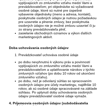
vyplývajúcich zo zmluvného vzťahu medzi Vami a
prevádzkovateľom; pri objednávke sú vyžadované
osobné údaje, ktoré sú nutné pre úspešné
vybavenie objednávky (meno a adresa, kontakt),
poskytnutie osobných údajov je nutnou požiadavkou
pre uzavretie a plnenie zmluvy, bez poskytnutia
osobných údajov nie je možné zmluvu uzavrieť či ju
zo strany prevádzkovateľa plniť,
zasielanie obchodných oznamov a výkon ďalších
marketingových aktivít.
Doba uchovávania osobných údajov
Prevádzkovateľ uchováva osobné údaje
po dobu nevyhnutnú k výkonu práv a povinností
vyplývajúcich zo zmluvného vzťahu medzi Vami a
prevádzkovateľom a uplatňovanie nárokov z týchto
zmluvných vzťahov (po dobu 10 rokov od ukončení
zmluvného vzťahu).
po dobu, než je odvolaný súhlas so spracovaním
osobných údajov pre účely marketingu, najdlhšie 10
rokov, ak sú osobné údaje spracovávané na základe
súhlasu.
Po uplynutí doby uchovávania osobných
údajov prevádzkovateľ osobné údaje vymaže.
4. Príjemcovia osobných údajov (subdodávatelia