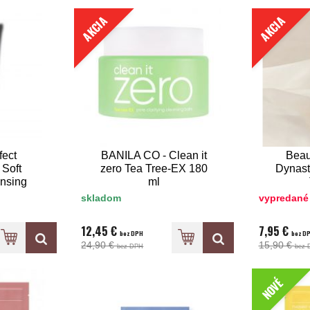
AKCIA
AKCIA
fect
BANILA CO - Clean it
Beau
 Soft
zero Tea Tree-EX 180
Dynast
nsing
ml
ml
skladom
vypredané
12,45 €
7,95 €
bez DPH
bez D
24,90 €
15,90 €
bez DPH
bez 
NOVÉ