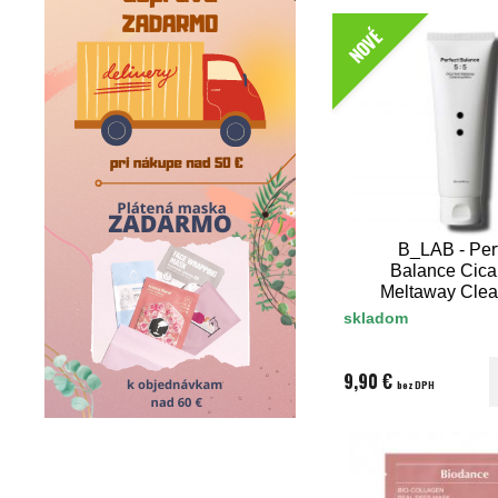
NOVÉ
B_LAB - Per
Balance Cica
Meltaway Clea
Balm 100 
skladom
9,90 €
bez DPH