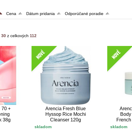
Cena
Dátum pridania
Odporúčané poradie
- 30
z celkových
112
NOVÉ
NOVÉ
 70 +
Arencia Fresh Blue
Arenc
ening
Hyssop Rice Mochi
Body 
k 38g
Cleanser 120g
French 
skladom
skladom