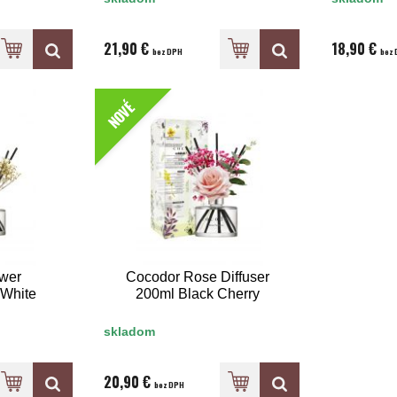
21,90 €
18,90 €
bez DPH
bez 
NOVÉ
wer
Cocodor Rose Diffuser
 White
200ml Black Cherry
skladom
20,90 €
bez DPH