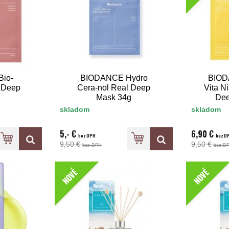
io-
BIODANCE Hydro
BIOD
 Deep
Cera-nol Real Deep
Vita N
g
Mask 34g
Dee
skladom
skladom
5,- €
6,90 €
bez DPH
bez D
9,50 €
9,50 €
bez DPH
bez D
NOVÉ
NOVÉ