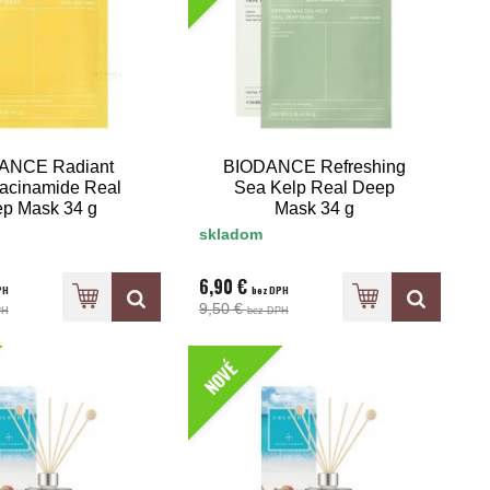
ANCE Radiant
BIODANCE Refreshing
iacinamide Real
Sea Kelp Real Deep
p Mask 34 g
Mask 34 g
skladom
6,90 €
PH
bez DPH
9,50 €
PH
bez DPH
NOVÉ