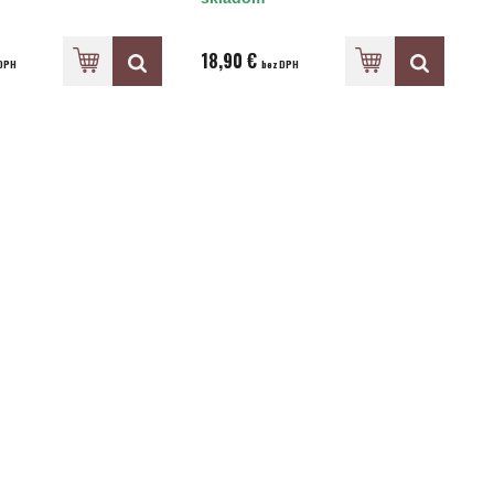
18,90 €
DPH
bez DPH