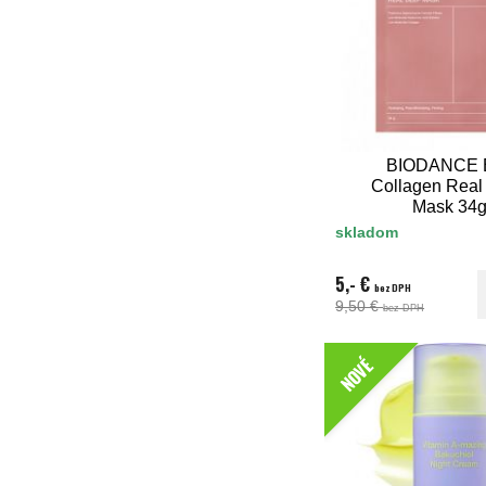
BIODANCE B
Collagen Real
Mask 34
skladom
5,- €
bez DPH
9,50 €
bez DPH
NOVÉ