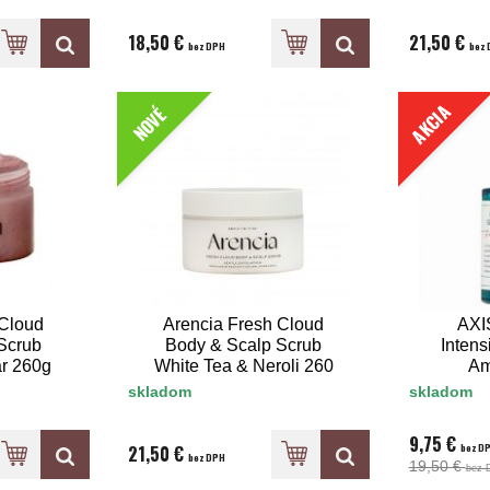
18,50 €
21,50 €
bez DPH
bez 
AKCIA
NOVÉ
 Cloud
Arencia Fresh Cloud
AXI
Scrub
Body & Scalp Scrub
Intens
r 260g
White Tea & Neroli 260
Am
g
skladom
skladom
9,75 €
bez D
21,50 €
bez DPH
19,50 €
bez 