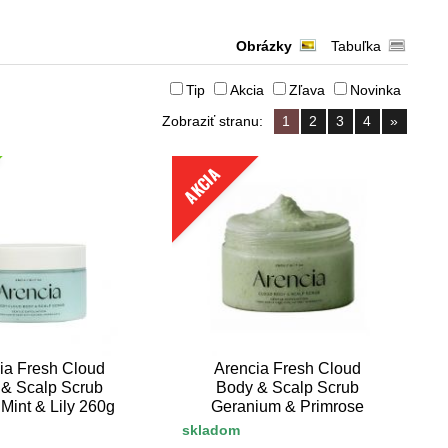
Obrázky
Tabuľka
Tip
Akcia
Zľava
Novinka
Zobraziť stranu:
1
2
3
4
»
AKCIA
ia Fresh Cloud
Arencia Fresh Cloud
& Scalp Scrub
Body & Scalp Scrub
Mint & Lily 260g
Geranium & Primrose
260g
skladom