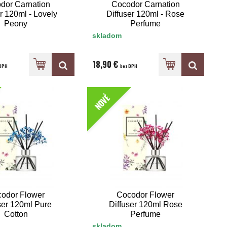
dor Carnation
Cocodor Carnation
r 120ml - Lovely
Diffuser 120ml - Rose
Peony
Perfume
skladom
18,90 €
DPH
bez DPH
NOVÉ
odor Flower
Cocodor Flower
ser 120ml Pure
Diffuser 120ml Rose
Cotton
Perfume
skladom