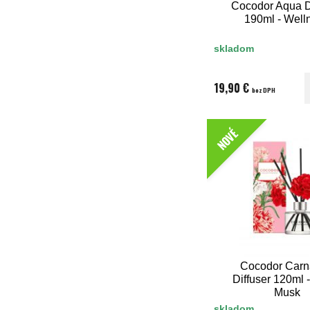
Cocodor Aqua D
190ml - Well
skladom
19,90 €
bez DPH
NOVÉ
Cocodor Carn
Diffuser 120ml 
Musk
skladom