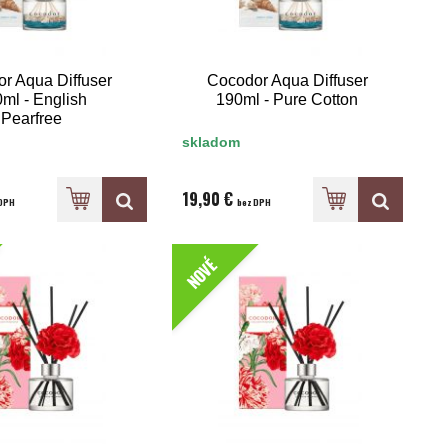
r Aqua Diffuser
Cocodor Aqua Diffuser
ml - English
190ml - Pure Cotton
Pearfree
skladom
19,90 €
DPH
bez DPH
NOVÉ