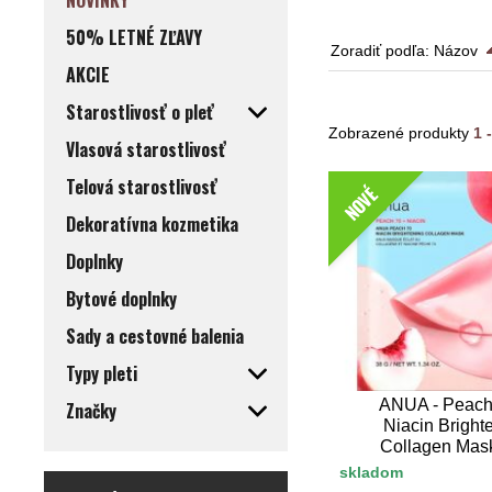
NOVINKY
50% LETNÉ ZĽAVY
Zoradiť podľa:
Názov
AKCIE
Starostlivosť o pleť
Zobrazené produkty
1 
Vlasová starostlivosť
Telová starostlivosť
NOVÉ
Dekoratívna kozmetika
Doplnky
Bytové doplnky
Sady a cestovné balenia
Typy pleti
ANUA - Peach
Značky
Niacin Bright
Collagen Mas
skladom