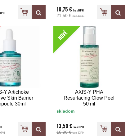
10,75 €
bez DPH
DPH
21,50 €
bez DPH
NOVÉ
S-Y Artichoke
AXIS-Y PHA
ive Skin Barrier
Resurfacing Glow Peel
poule 30ml
50 ml
skladom
13,50 €
PH
bez DPH
16,90 €
DPH
bez DPH