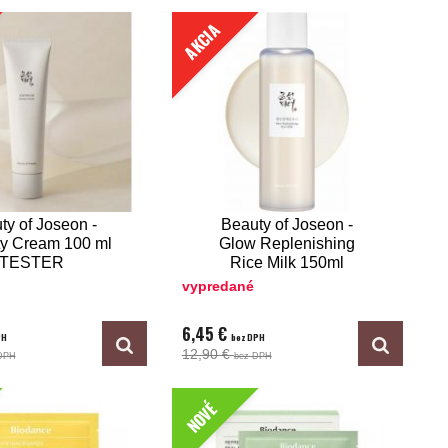
AKCIA
ty of Joseon -
Beauty of Joseon -
y Cream 100 ml
Glow Replenishing
TESTER
Rice Milk 150ml
TESTER
vypredané
6,45 €
PH
bez DPH
12,90 €
DPH
bez DPH
NOVÉ