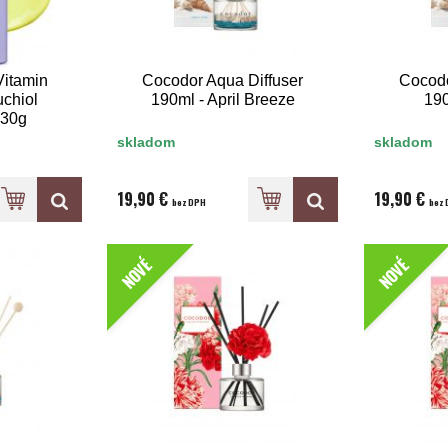
Vitamin
Cocodor Aqua Diffuser
Cocodo
chiol
190ml - April Breeze
190
 30g
skladom
skladom
19,90 €
19,90 €
bez DPH
bez 
NOVÉ
NOVÉ