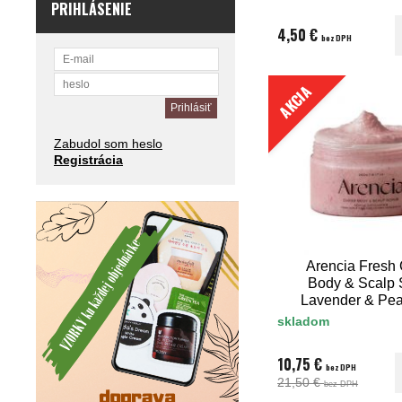
PRIHLÁSENIE
4,50 €
bez DPH
AKCIA
Zabudol som heslo
Registrácia
Arencia Fresh
Body & Scalp 
Lavender & Pea
skladom
10,75 €
bez DPH
21,50 €
bez DPH