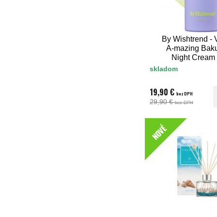
By Wishtrend - 
A-mazing Baku
Night Cream
skladom
19,90 €
bez DPH
29,90 €
bez DPH
NOVÉ