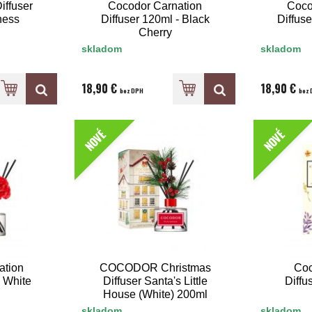
iffuser
Cocodor Carnation
Coco
ness
Diffuser 120ml - Black
Diffuse
Cherry
skladom
skladom
18,90 €
18,90 €
bez DPH
bez 
NOVÉ
NOVÉ
ation
COCODOR Christmas
Coc
- White
Diffuser Santa's Little
Diffu
House (White) 200ml
Pine & Cedarwood:
skladom
skladom