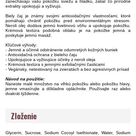
zanechávajú vašu pokožku sviežu a hladkú, zatiaľ čo prírodné
extrakty upokojujú a vyživujú.
Biely čaj je známy svojimi antioxidačnými vlastnosťami, ktoré
pomáhajú chrániť pokožku pred environmentálnym stresom.
Neroli olej dodáva jemnú kvetinovú vôňu a upokojuje pokožku.
Krémová textúra podobná oblaku je na pokožke jemná a
poskytuje jemnú masáž.
Kľúčové výhody:
- Jemné a účinné odstránenie odumretých kožných buniek
- Antioxidačná ochrana z bieleho čaju
- Upokojujúce a vyživujúce účinky z neroli oleja
- Krémová textúra s jemnými exfoliačnými časticami
- Vegánsky, netestovaný na zvieratách a bez agresívnych prísad
Návod na použitie:
Naneste malé množstvo na vlhkú pokožku alebo pokožku hlavy,
jemne vmasírujte a dôkladne opláchnite. Používajte raz alebo
dvakrát týždenne.
Zloženie
Glycerin, Sucrose, Sodium Cocoyl Isethionate, Water, Sodium