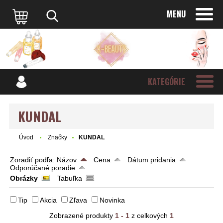
MENU
KATEGÓRIE
KUNDAL
Úvod
Značky
KUNDAL
Zoradiť podľa:
Názov
Cena
Dátum pridania
Odporúčané poradie
Obrázky
Tabuľka
Tip
Akcia
Zľava
Novinka
Zobrazené produkty
1 - 1
z celkových
1