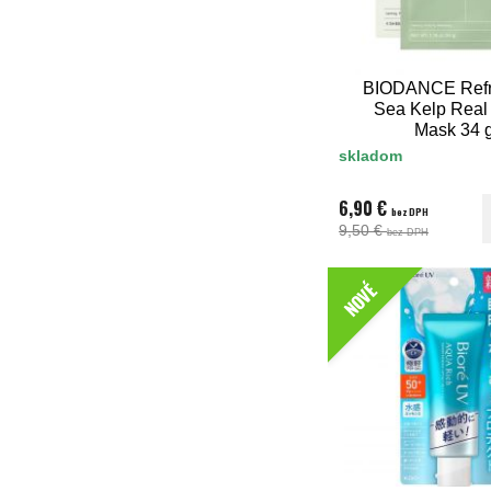
BIODANCE Refr
Sea Kelp Real
Mask 34 
skladom
6,90 €
bez DPH
9,50 €
bez DPH
NOVÉ