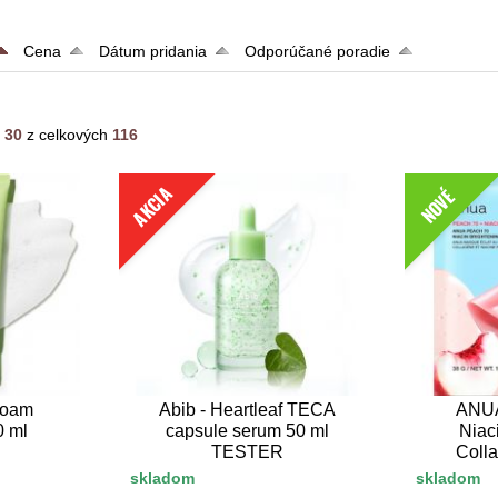
Cena
Dátum pridania
Odporúčané poradie
- 30
z celkových
116
AKCIA
NOVÉ
Foam
Abib - Heartleaf TECA
ANUA
0 ml
capsule serum 50 ml
Niac
TESTER
Coll
skladom
skladom