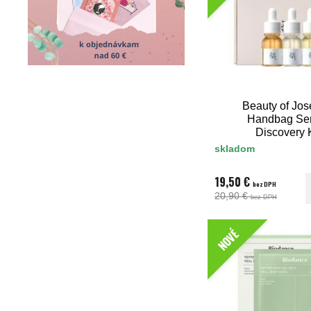
Beauty of Jos
Handbag Se
Discovery K
skladom
19,50 €
bez DPH
20,90 €
bez DPH
NOVÉ