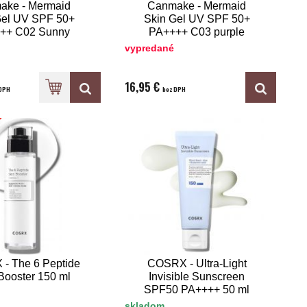
ake - Mermaid
Canmake - Mermaid
Gel UV SPF 50+
Skin Gel UV SPF 50+
++ C02 Sunny
PA++++ C03 purple
Yellow
vypredané
16,95 €
DPH
bez DPH
- The 6 Peptide
COSRX - Ultra-Light
Booster 150 ml
Invisible Sunscreen
SPF50 PA++++ 50 ml
skladom