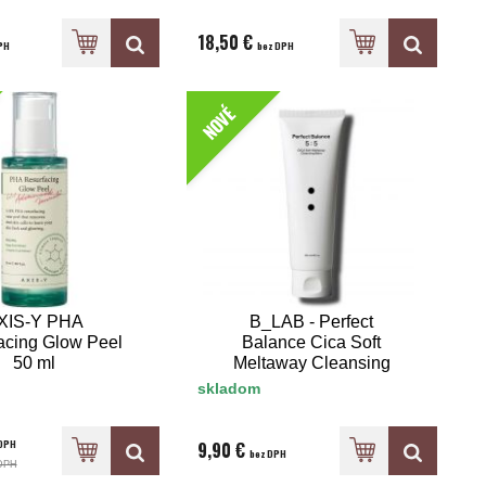
18,50 €
PH
bez DPH
NOVÉ
XIS-Y PHA
B_LAB - Perfect
acing Glow Peel
Balance Cica Soft
50 ml
Meltaway Cleansing
Balm 100 ml
skladom
DPH
9,90 €
bez DPH
DPH