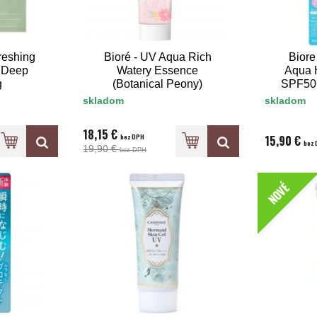
eshing
Bioré - UV Aqua Rich
Biore
 Deep
Watery Essence
Aqua H
g
(Botanical Peony)
SPF50
SPF50+ PA++++
skladom
skladom
18,15 €
bez DPH
15,90 €
bez 
19,90 €
bez DPH
NOVÉ