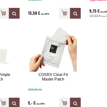
9,75 €
bez D
15,50 €
bez DPH
19,50 €
bez 
imple
COSRX Clear Fit
ch
Master Patch
skladom
5,- €
bez DPH