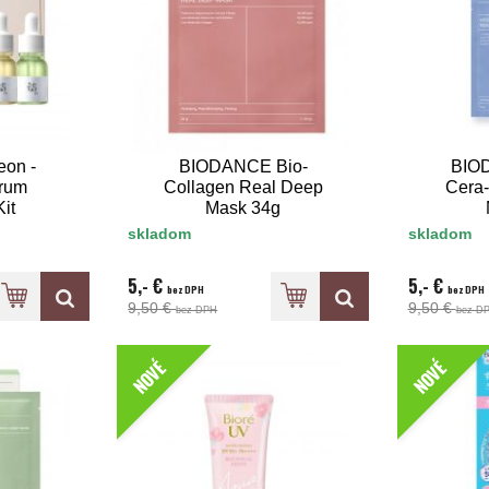
eon -
BIODANCE Bio-
BIO
rum
Collagen Real Deep
Cera-
it
Mask 34g
skladom
skladom
5,- €
5,- €
bez DPH
bez DPH
9,50 €
9,50 €
bez DPH
bez D
NOVÉ
NOVÉ