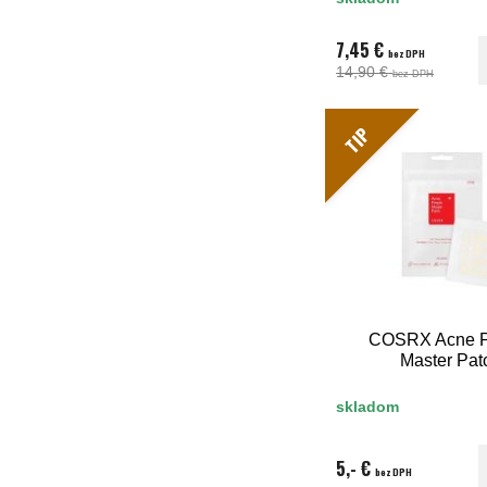
7,45 €
bez DPH
14,90 €
bez DPH
TIP
COSRX Acne P
Master Pat
skladom
5,- €
bez DPH