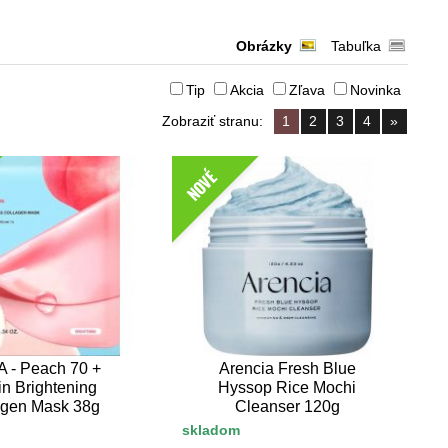
Obrázky
Tabuľka
Tip
Akcia
Zľava
Novinka
Zobraziť stranu:
1
2
3
4
»
NOVÉ
 - Peach 70 +
Arencia Fresh Blue
in Brightening
Hyssop Rice Mochi
agen Mask 38g
Cleanser 120g
skladom