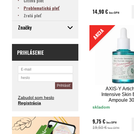
Citlivá pleť
Problematická pleť
14,90 €
bez DPH
Zrelá pleť
Značky
AKCIA
PRIHLÁSENIE
AXIS-Y Artic
Intensive Skin 
Zabudol som heslo
Ampoule 3
Registrácia
skladom
9,75 €
bez DPH
19,50 €
bez DPH