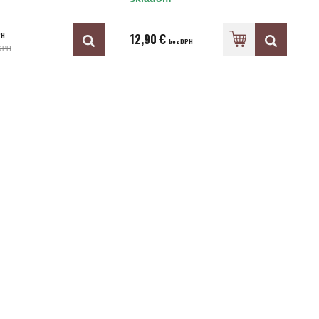
PH
12,90 €
bez DPH
DPH