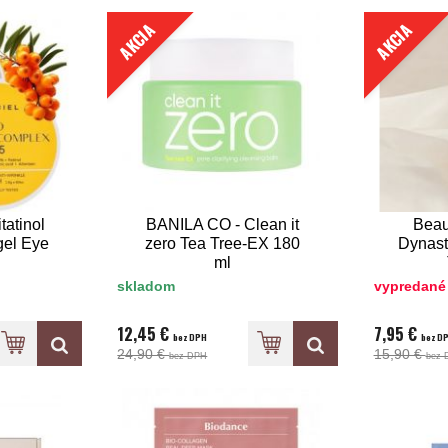
AKCIA
AKCIA
tatinol
BANILA CO - Clean it
Beau
el Eye
zero Tea Tree-EX 180
Dynast
ml
skladom
vypredané
12,45 €
7,95 €
bez DPH
bez D
24,90 €
15,90 €
bez DPH
bez 