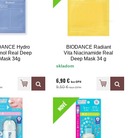
DANCE Hydro
BIODANCE Radiant
nol Real Deep
Vita Niacinamide Real
Mask 34g
Deep Mask 34 g
skladom
6,90 €
bez DPH
9,50 €
PH
bez DPH
NOVÉ