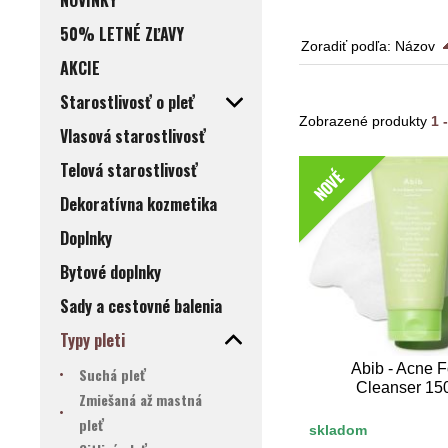
NOVINKY
50% LETNÉ ZĽAVY
Zoradiť podľa:
Názov
AKCIE
Starostlivosť o pleť
Zobrazené produkty
1 
Vlasová starostlivosť
Telová starostlivosť
NOVÉ
Dekoratívna kozmetika
Doplnky
Bytové doplnky
Sady a cestovné balenia
Typy pleti
Abib - Acne 
Suchá pleť
Cleanser 15
Zmiešaná až mastná
pleť
skladom