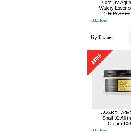
Biore UV Aqua
Watery Essen
50+ PA++++
skladom
17,- €
bez DPH
AKCIA
COSRX - Adv
Snail 92 All i
Cream 100
skladom