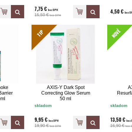
7,75 €
bez DPH
4,50 €
bez D
15,50 €
bez DPH
NOVÉ
TIP
hoke
AXIS-Y Dark Spot
A
Barrier
Correcting Glow Serum
Resurf
0ml
50 ml
skladom
skladom
9,95 €
13,50 €
bez DPH
bez 
19,90 €
16,90 €
bez DPH
bez 