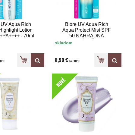
 UV Aqua Rich
Biore UV Aqua Rich
ighlight Lotion
Aqua Protect Mist SPF
+PA++++ - 70ml
50 NÁHRADNÁ
NÁPLŇ
skladom
8,90 €
DPH
bez DPH
NOVÉ