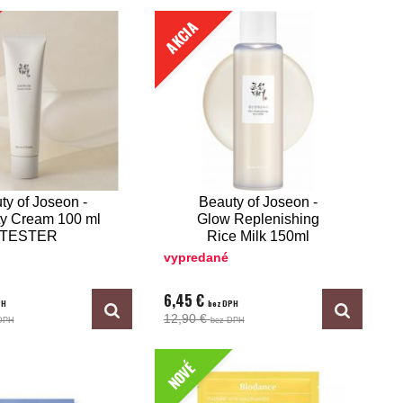
AKCIA
ty of Joseon -
Beauty of Joseon -
y Cream 100 ml
Glow Replenishing
TESTER
Rice Milk 150ml
TESTER
vypredané
6,45 €
PH
bez DPH
12,90 €
DPH
bez DPH
NOVÉ