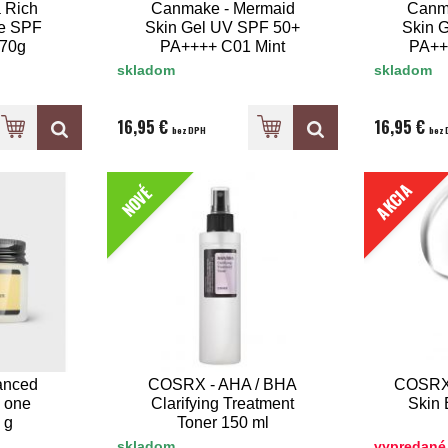
 Rich
Canmake - Mermaid
Canm
ce SPF
Skin Gel UV SPF 50+
Skin 
 70g
PA++++ C01 Mint
PA++
skladom
skladom
16,95 €
16,95 €
bez DPH
bez 
AKCIA
NOVÉ
anced
COSRX - AHA / BHA
COSRX 
n one
Clarifying Treatment
Skin 
 g
Toner 150 ml
skladom
vypredané