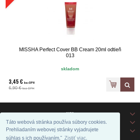
MISSHA Perfect Cover BB Cream 20ml odtieň
013
skladom
3,45 €
bez DPH
6,90 €
bez DPH
INFO
DODANIE TOVARU
Táto webová stránka používa súbory cookies.
Prehliadaním webovej stránky vyjadrujete
KONTAKT
súhlas s ich používaním."
Zistiť viac.