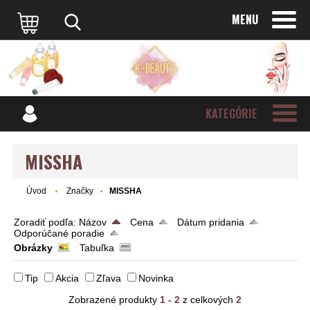
MENU
KATEGÓRIE
MISSHA
Úvod
Značky
MISSHA
Zoradiť podľa:
Názov
Cena
Dátum pridania
Odporúčané poradie
Obrázky
Tabuľka
Tip
Akcia
Zľava
Novinka
Zobrazené produkty
1 - 2
z celkových
2