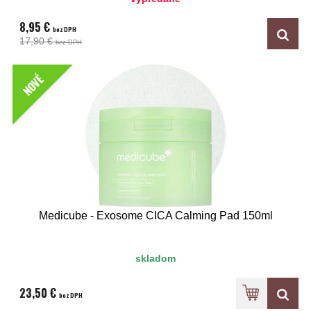
8,95 €
bez DPH
17,90 €
bez DPH
NOVÉ
Medicube - Exosome CICA Calming Pad 150ml
skladom
23,50 €
bez DPH