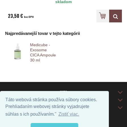
skladom
23,50 €
bez DPH
Najpredávanejší tovar v tejto kategórii
Medicube -
Exosome
CICA Ampoule
30 ml
INFO
DODANIE TOVARU
Táto webová stránka používa súbory cookies.
Prehliadaním webovej stránky vyjadrujete
KONTAKT
súhlas s ich používaním."
Zistiť viac.
Prepnúť zobrazenie na plnú verziu