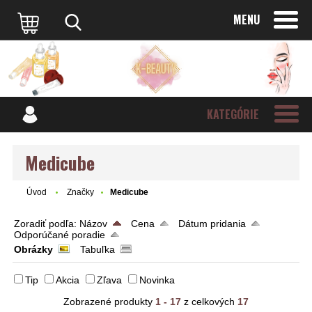
MENU
KATEGÓRIE
Medicube
Úvod
Značky
Medicube
Zoradiť podľa:
Názov
Cena
Dátum pridania
Odporúčané poradie
Obrázky
Tabuľka
Tip
Akcia
Zľava
Novinka
Zobrazené produkty
1 - 17
z celkových
17