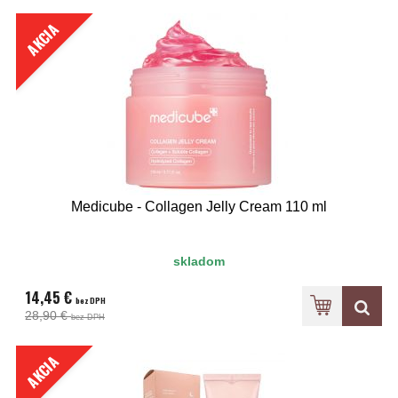
AKCIA
Medicube - Collagen Jelly Cream 110 ml
skladom
14,45 €
bez DPH
28,90 €
bez DPH
AKCIA