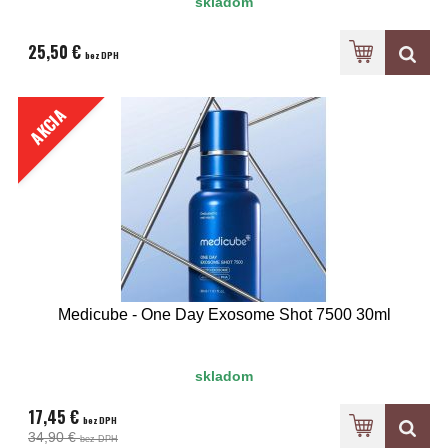
skladom
25,50 €
bez DPH
AKCIA
Medicube - One Day Exosome Shot 7500 30ml
skladom
17,45 €
bez DPH
34,90 €
bez DPH