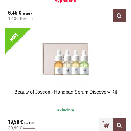
vypredané
6,45 €
bez DPH
12,90 €
bez DPH
NOVÉ
Beauty of Joseon - Handbag Serum Discovery Kit
skladom
19,50 €
bez DPH
20,90 €
bez DPH