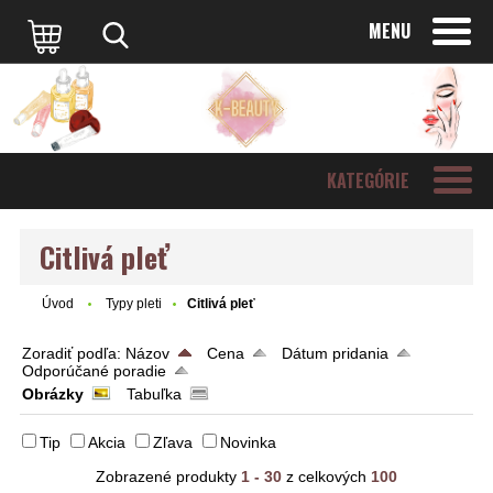
MENU
KATEGÓRIE
Citlivá pleť
Úvod
Typy pleti
Citlivá pleť
Zoradiť podľa:
Názov
Cena
Dátum pridania
Odporúčané poradie
Obrázky
Tabuľka
Tip
Akcia
Zľava
Novinka
Zobrazené produkty
1 - 30
z celkových
100