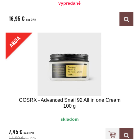
vypredané
16,95 €
bez DPH
AKCIA
COSRX - Advanced Snail 92 All in one Cream
100 g
skladom
7,45 €
bez DPH
14,90 €
bez DPH