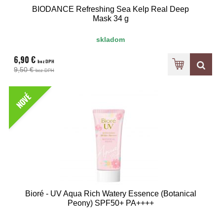
BIODANCE Refreshing Sea Kelp Real Deep
Mask 34 g
skladom
6,90 €
bez DPH
9,50 €
bez DPH
NOVÉ
Bioré - UV Aqua Rich Watery Essence (Botanical
Peony) SPF50+ PA++++