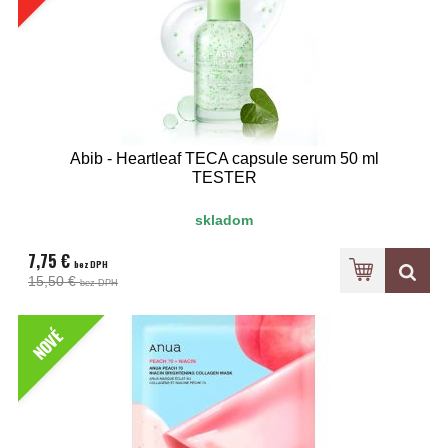
Abib - Heartleaf TECA capsule serum 50 ml
TESTER
skladom
7,75 €
bez DPH
15,50 €
bez DPH
NOVÉ