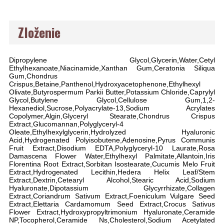
Zloženie
Dipropylene Glycol,Glycerin,Water,Cetyl
Ethylhexanoate,Niacinamide,Xanthan Gum,Ceratonia Siliqua
Gum,Chondrus
Crispus,Betaine,Panthenol,Hydroxyacetophenone,Ethylhexyl
Olivate,Butyrospermum Parkii Butter,Potassium Chloride,Caprylyl
Glycol,Butylene Glycol,Cellulose Gum,1,2-
Hexanediol,Sucrose,Polyacrylate-13,Sodium Acrylates
Copolymer,Algin,Glyceryl Stearate,Chondrus Crispus
Extract,Glucomannan,Polyglyceryl-4
Oleate,Ethylhexylglycerin,Hydrolyzed Hyaluronic
Acid,Hydrogenated Polyisobutene,Adenosine,Pyrus Communis
Fruit Extract,Disodium EDTA,Polyglyceryl-10 Laurate,Rosa
Damascena Flower Water,Ethylhexyl Palmitate,Allantoin,Iris
Florentina Root Extract,Sorbitan Isostearate,Cucumis Melo Fruit
Extract,Hydrogenated Lecithin,Hedera Helix Leaf/Stem
Extract,Dextrin,Cetearyl Alcohol,Stearic Acid,Sodium
Hyaluronate,Dipotassium Glycyrrhizate,Collagen
Extract,Coriandrum Sativum Extract,Foeniculum Vulgare Seed
Extract,Elettaria Cardamomum Seed Extract,Crocus Sativus
Flower Extract,Hydroxypropyltrimonium Hyaluronate,Ceramide
NP,Tocopherol,Ceramide Ns,Cholesterol,Sodium Acetylated