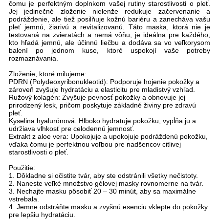
čomu je perfektným doplnkom vašej rutiny starostlivosti o pleť.
Jej jedinečné zloženie nielenže redukuje začervenanie a
podráždenie, ale tiež posilňuje kožnú bariéru a zanecháva vašu
pleť jemnú, žiarivú a revitalizovanú. Táto maska, ktorá nie je
testovaná na zvieratách a nemá vôňu, je ideálna pre každého,
kto hľadá jemnú, ale účinnú liečbu a dodáva sa vo veľkorysom
balení po jednom kuse, ktoré uspokojí vaše potreby
rozmaznávania.
Zloženie, ktoré milujeme:
PDRN (Polydeoxyribonukleotid): Podporuje hojenie pokožky a
zároveň zvyšuje hydratáciu a elasticitu pre mladistvý vzhľad.
Ružový kolagén: Zvyšuje pevnosť pokožky a obnovuje jej
prirodzený lesk, pričom poskytuje základné živiny pre zdravú
pleť.
Kyselina hyalurónová: Hlboko hydratuje pokožku, vypĺňa ju a
udržiava vlhkosť pre celodennú jemnosť.
Extrakt z aloe vera: Upokojuje a upokojuje podráždenú pokožku,
vďaka čomu je perfektnou voľbou pre nadšencov citlivej
starostlivosti o pleť.
Použitie:
1. Dôkladne si očistite tvár, aby ste odstránili všetky nečistoty.
2. Naneste veľké množstvo gélovej masky rovnomerne na tvár.
3. Nechajte masku pôsobiť 20 – 30 minút, aby sa maximálne
vstrebala.
4. Jemne odstráňte masku a zvyšnú esenciu vklepte do pokožky
pre lepšiu hydratáciu.