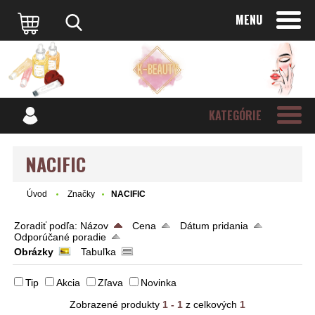
MENU
KATEGÓRIE
NACIFIC
Úvod
Značky
NACIFIC
Zoradiť podľa:
Názov
Cena
Dátum pridania
Odporúčané poradie
Obrázky
Tabuľka
Tip
Akcia
Zľava
Novinka
Zobrazené produkty
1 - 1
z celkových
1