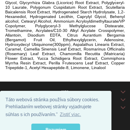
Glycol, Glycyrrhiza Glabra (Licorice) Root Extract, Polyglyceryl-
10 Laurate, Polygonum Cuspidatum Root Extract, Scutellaria
Baicalensis Root Extract, Hydrogenated Starch Hydrolysate, 1,2-
Hexanediol, Hydrogenated Lecithin, Caprylyl Glycol, Behenyl
alcohol, Cetearyl Alcohol, Ammonium Acryloyldimethyltaurate/VP
Copolymer, Polyglyceryl-3 Methylglucose Distearate,
Tromethamine, Acrylates/C10-30 Alkyl Acrylate Crosspolymer,
Allantoin, Disodium EDTA, Citrus Aurantium Bergamia
(Bergamot) Fruit Oil, Ethylhexylglycerin, Adenosine,
Hydroxydecyl Ubiquinone(300ppm), Aspalathus Linearis Extract,
Caramel, Camellia Sinensis Leaf Extract, Rosmarinus Officinalis
(Rosemary) Leaf Extract, Chamomilla Recutita (Matricaria)
Flower Extract, Yucca Schidigera Root Extract, Commiphora
Myrrha Resin Extract, Perilla Frutescens Leaf Extract, Copper
Tripeptide-1, Acetyl Hexapeptide-8, Limonene, Linalool
INFO
DODANIE TOVARU
Táto webová stránka používa súbory cookies.
Prehliadaním webovej stránky vyjadrujete
KONTAKT
súhlas s ich používaním."
Zistiť viac.
Prepnúť zobrazenie na plnú verziu
Copyright 2021 - 2026 © k-beauty.sk
Rozumiem