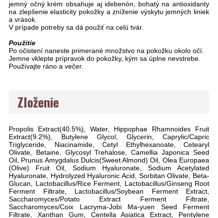
jemný očný krém obsahuje aj idebenón, bohatý na antioxidanty
na zlepšenie elasticity pokožky a zníženie výskytu jemných liniek
a vrások.
V prípade potreby sa dá použiť na celú tvár.
Použitie
Po očistení naneste primerané množstvo na pokožku okolo očí.
Jemne vklepte prípravok do pokožky, kým sa úplne nevstrebe.
Používajte ráno a večer.
Zloženie
Propolis Extract(40.5%), Water, Hippophae Rhamnoides Fruit
Extract(9.2%), Butylene Glycol, Glycerin, Caprylic/Capric
Triglyceride, Niacinamide, Cetyl Ethylhexanoate, Cetearyl
Olivate, Betaine, Glycosyl Trehalose, Camellia Japonica Seed
Oil, Prunus Amygdalus Dulcis(Sweet Almond) Oil, Olea Europaea
(Olive) Fruit Oil, Sodium Hyaluronate, Sodium Acetylated
Hyaluronate, Hydrolyzed Hyaluronic Acid, Sorbitan Olivate, Beta-
Glucan, Lactobacillus/Rice Ferment, Lactobacillus/Ginseng Root
Ferment Filtrate, Lactobacillus/Soybean Ferment Extract,
Saccharomyces/Potato Extract Ferment Filtrate,
Saccharomyces/Coix Lacryma-Jobi Ma-yuen Seed Ferment
Filtrate, Xanthan Gum, Centella Asiatica Extract, Pentylene